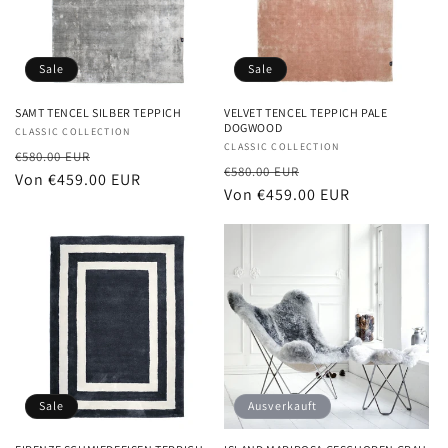
Sale
Sale
SAMT TENCEL SILBER TEPPICH
VELVET TENCEL TEPPICH PALE
DOGWOOD
Anbieter:
CLASSIC COLLECTION
Anbieter:
CLASSIC COLLECTION
Normaler
Verkaufspreis
€580.00 EUR
Normaler
Verkaufspreis
€580.00 EUR
Preis
Von €459.00 EUR
Preis
Von €459.00 EUR
Sale
Ausverkauft