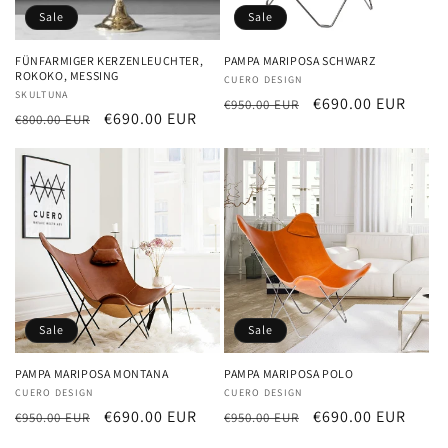
Sale
Sale
FÜNFARMIGER KERZENLEUCHTER,
PAMPA MARIPOSA SCHWARZ
ROKOKO, MESSING
Anbieter:
CUERO DESIGN
Anbieter:
SKULTUNA
Normaler
Verkaufspreis
€690.00 EUR
€950.00 EUR
Normaler
Verkaufspreis
€690.00 EUR
€800.00 EUR
Preis
Preis
Sale
Sale
PAMPA MARIPOSA MONTANA
PAMPA MARIPOSA POLO
Anbieter:
CUERO DESIGN
Anbieter:
CUERO DESIGN
Normaler
Verkaufspreis
€690.00 EUR
Normaler
Verkaufspreis
€690.00 EUR
€950.00 EUR
€950.00 EUR
Preis
Preis