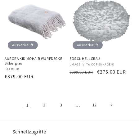
Ausverkauft
Ausverkauft
AURORA KID MOHAIR WURFDECKE -
EOS XL HELLGRAU
Silbergrau
Anbieter:
UMAGE (VITA COPENHAGEN)
Anbieter:
BALMUIR
Normaler
Verkaufspreis
€275.00 EUR
€399.00 EUR
Normaler
€379.00 EUR
Preis
Preis
1
2
3
…
12
Schnellzugriffe