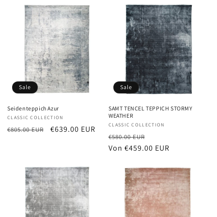
Sale
Sale
Seidenteppich Azur
SAMT TENCEL TEPPICH STORMY
WEATHER
Anbieter:
CLASSIC COLLECTION
Anbieter:
CLASSIC COLLECTION
Normaler
Verkaufspreis
€639.00 EUR
€805.00 EUR
Normaler
Verkaufspreis
€580.00 EUR
Preis
Preis
Von €459.00 EUR