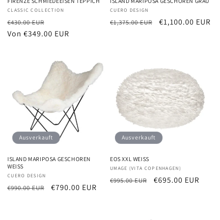
FIRENZE SCHMIEDEEISEN TEPPICH
ISLAND MARIPOSA GESCHOREN GRAU
Anbieter:
CLASSIC COLLECTION
Anbieter:
CUERO DESIGN
Normaler
Verkaufspreis
Normaler
Verkaufspreis
€1,100.00 EUR
€430.00 EUR
€1,375.00 EUR
Preis
Von €349.00 EUR
Preis
Ausverkauft
Ausverkauft
ISLAND MARIPOSA GESCHOREN
EOS XXL WEISS
WEISS
Anbieter:
UMAGE (VITA COPENHAGEN)
Anbieter:
CUERO DESIGN
Normaler
Verkaufspreis
€695.00 EUR
€995.00 EUR
Normaler
Verkaufspreis
€790.00 EUR
€990.00 EUR
Preis
Preis