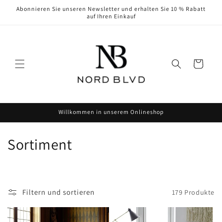
Direkt
Abonnieren Sie unseren Newsletter und erhalten Sie 10 % Rabatt
zum
auf Ihren Einkauf
Inhalt
Warenkorb
Willkommen in unserem Onlineshop
K
Sortiment
a
t
Filtern und sortieren
179 Produkte
e
g